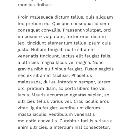
rhoncus finibus.
Proin malesuada dictum tellus, quis aliquam
leo pretium eu. Quisque consequat id sem
consequat convallis. Praesent volutpat, orci
eu posuere vulputate, tortor eros dictum
leo, tincidunt elementum tellus ipsum quis
justo. Nullam feugiat, nulla sit amet
venenatis tincidunt, lectus elit feugiat felis,
a ultricies magna lacus vel magna. Nunc
gravida nibh eu finibus feugiat. Fusce sagittis
nec ex sit amet facilisis. Phasellus
malesuada, dui eu interdum semper, lorem
orci pretium diam, ac porta libero leo vel
lacus. Mauris accumsan egestas sapien, ac
ultricies tellus varius vel. Cras iaculis eros
vitae ligula feugiat, vestibulum dictum
massa iaculis. Vestibulum venenatis
molestie convallis. Curabitur facilisis risus a
enim ultricies, a interdum nisl consectetur.