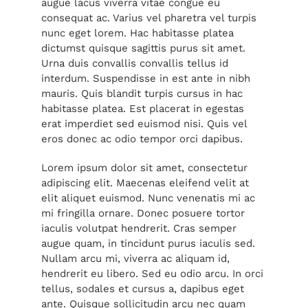
augue lacus viverra vitae congue eu
consequat ac. Varius vel pharetra vel turpis
nunc eget lorem. Hac habitasse platea
dictumst quisque sagittis purus sit amet.
Urna duis convallis convallis tellus id
interdum. Suspendisse in est ante in nibh
mauris. Quis blandit turpis cursus in hac
habitasse platea. Est placerat in egestas
erat imperdiet sed euismod nisi. Quis vel
eros donec ac odio tempor orci dapibus.
Lorem ipsum dolor sit amet, consectetur
adipiscing elit. Maecenas eleifend velit at
elit aliquet euismod. Nunc venenatis mi ac
mi fringilla ornare. Donec posuere tortor
iaculis volutpat hendrerit. Cras semper
augue quam, in tincidunt purus iaculis sed.
Nullam arcu mi, viverra ac aliquam id,
hendrerit eu libero. Sed eu odio arcu. In orci
tellus, sodales et cursus a, dapibus eget
ante. Quisque sollicitudin arcu nec quam