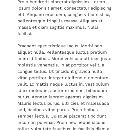
Proin hendrerit placerat dignissim. Lorem
ipsum dolor sit amet, consectetur adipiscing
elit. Aliquam eros sem, congue vitae nisl ac,
pellentesque fringilla massa. Aliquam at
massa et diam sagittis maximus. Nulla
facilisi.
Praesent eget tristique lacus. Morbi non
aliquet nulla. Pellentesque luctus pretium
enim id finibus. Morbi vehicula ultrices justo
molestie venenatis. In at porttitor velit, a
congue tellus. Ut tincidunt gravida nulla
vitae porttitor. Integer eleifend elementum
velit, ac mattis neque luctus in. Vestibulum
id ex molestie, auctor eros non, bibendum
purus. Aenean laoreet egestas dignissim.
Mauris lectus purus, ultricies et malesuada
sed, dapibus vitae purus. Proin finibus
semper lectus. Quisque placerat tincidunt
arcu non pulvinar. Proin nec neque iaculis
tellus vulputate faucibus. In facilisis diam a