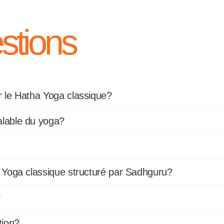
stions
er le Hatha Yoga classique?
alable du yoga?
ha Yoga classique structuré par Sadhguru?
?
tion?