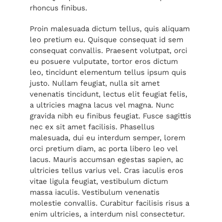
rhoncus finibus.
Proin malesuada dictum tellus, quis aliquam
leo pretium eu. Quisque consequat id sem
consequat convallis. Praesent volutpat, orci
eu posuere vulputate, tortor eros dictum
leo, tincidunt elementum tellus ipsum quis
justo. Nullam feugiat, nulla sit amet
venenatis tincidunt, lectus elit feugiat felis,
a ultricies magna lacus vel magna. Nunc
gravida nibh eu finibus feugiat. Fusce sagittis
nec ex sit amet facilisis. Phasellus
malesuada, dui eu interdum semper, lorem
orci pretium diam, ac porta libero leo vel
lacus. Mauris accumsan egestas sapien, ac
ultricies tellus varius vel. Cras iaculis eros
vitae ligula feugiat, vestibulum dictum
massa iaculis. Vestibulum venenatis
molestie convallis. Curabitur facilisis risus a
enim ultricies, a interdum nisl consectetur.