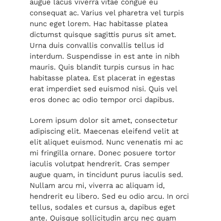
augue lacus viverra vitae congue eu
consequat ac. Varius vel pharetra vel turpis
nunc eget lorem. Hac habitasse platea
dictumst quisque sagittis purus sit amet.
Urna duis convallis convallis tellus id
interdum. Suspendisse in est ante in nibh
mauris. Quis blandit turpis cursus in hac
habitasse platea. Est placerat in egestas
erat imperdiet sed euismod nisi. Quis vel
eros donec ac odio tempor orci dapibus.
Lorem ipsum dolor sit amet, consectetur
adipiscing elit. Maecenas eleifend velit at
elit aliquet euismod. Nunc venenatis mi ac
mi fringilla ornare. Donec posuere tortor
iaculis volutpat hendrerit. Cras semper
augue quam, in tincidunt purus iaculis sed.
Nullam arcu mi, viverra ac aliquam id,
hendrerit eu libero. Sed eu odio arcu. In orci
tellus, sodales et cursus a, dapibus eget
ante. Quisque sollicitudin arcu nec quam