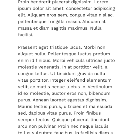
Proin hendrerit placerat dignissim. Lorem
ipsum dolor sit amet, consectetur adipiscing
elit. Aliquam eros sem, congue vitae nisl ac,
pellentesque fringilla massa. Aliquam at
massa et diam sagittis maximus. Nulla
facilisi.
Praesent eget tristique lacus. Morbi non
aliquet nulla. Pellentesque luctus pretium
enim id finibus. Morbi vehicula ultrices justo
molestie venenatis. In at porttitor velit, a
congue tellus. Ut tincidunt gravida nulla
vitae porttitor. Integer eleifend elementum
velit, ac mattis neque luctus in. Vestibulum
id ex molestie, auctor eros non, bibendum
purus. Aenean laoreet egestas dignissim.
Mauris lectus purus, ultricies et malesuada
sed, dapibus vitae purus. Proin finibus
semper lectus. Quisque placerat tincidunt
arcu non pulvinar. Proin nec neque iaculis
tellus vulputate faucibus. In facilisis diam a