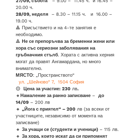
27/09, събота
– 9.00 – 11.45 ч. и 16.45 –
20.00 ч.
28/09, неделя
– 8.30 – 11.15 ч. и 16.00 –
19.00 ч.
🔺 Присъствието и на 4-те занятия е
необходимо.
🔺
Не се препоръчва за бременни жени или
хора със сериозни заболявания на
гръбначния стълб
. Хората с активна херния
могат да правят Ангамардана, но много
внимателно.
МЯСТО
: „Пространството“
ул. „Шейново“ 7, 1504 София
🟡
Цена за участие: 230
лв
.
🔸
Намаление за ранно записване
–
до
14/09
– 200 лв
🔸
„Йога с приятел“ – 200
лв (за всеки от
участниците, независимо от момента на
записване)
🔸
За учащи се (студенти и ученици)
– 115 лв.
🔸
За хора, които искат да си припомнят