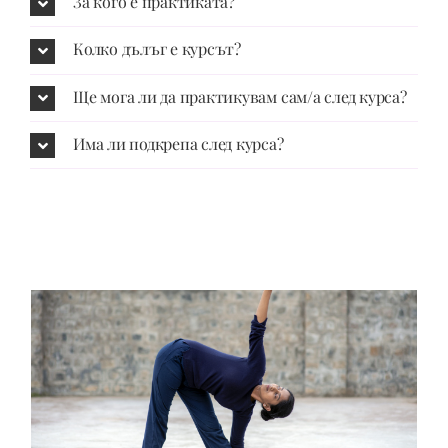
За кого е практиката?
Колко дълъг е курсът?
Ще мога ли да практикувам сам/а след курса?
Има ли подкрепа след курса?