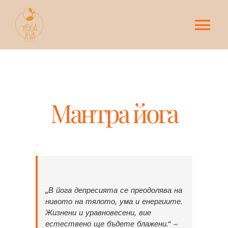
Skip
to
content
Tog
Nav
Начало
КУРСОВЕ
Мантра йога
ОСНОВНИ ПРАКТИКИ
ДРУГИ ПРАКТИКИ
„
В йога депресията се преодолява на
За Йога-Жива
нивото на тялото, ума и енергиите.
Жизнени и уравновесени, вие
естествено ще бъдете блажени
.“ –
Контакти