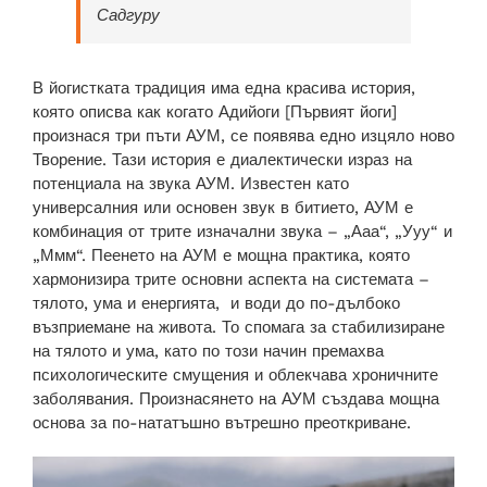
Садгуру
БГ
В йогистката традиция има една красива история,
която описва как когато Адийоги [Първият йоги]
произнася три пъти АУМ, се появява едно изцяло ново
Творение. Тази история е диалектически израз на
потенциала на звука АУМ. Известен като
универсалния или основен звук в битието, АУМ е
комбинация от трите изначални звука – „Ааа“, „Ууу“ и
„Ммм“. Пеенето на АУМ е мощна практика, която
хармонизира трите основни аспекта на системата –
тялото, ума и енергията,
и води до по-дълбоко
възприемане на живота. То спомага за стабилизиране
на тялото и ума, като по този начин премахва
психологическите смущения и облекчава хроничните
заболявания. Произнасянето на АУМ създава мощна
основа за по-нататъшно вътрешно преоткриване.