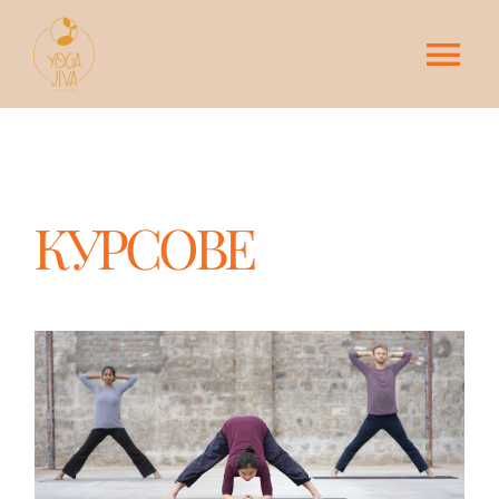
Skip
to
content
Tog
Nav
Начало
КУРСОВЕ
КУРСОВЕ
ОСНОВНИ ПРАКТИКИ
ДРУГИ ПРАКТИКИ
За Йога-Жива
Контакти