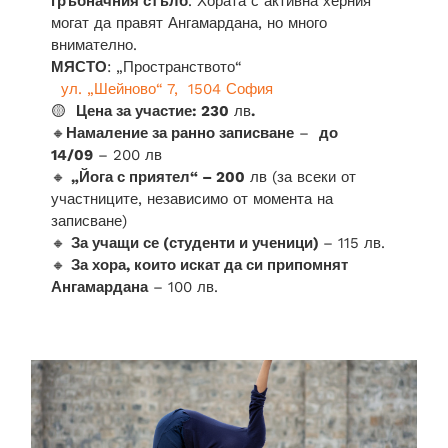
гръбначния стълб
. Хората с активна херния
могат да правят Ангамардана, но много
внимателно.
МЯСТО
: „Пространството“
ул. „Шейново“ 7, 1504 София
🟡
Цена за участие: 230
лв
.
🔸
Намаление за ранно записване
–
до
14/09
– 200 лв
🔸
„Йога с приятел“ – 200
лв (за всеки от
участниците, независимо от момента на
записване)
🔸
За учащи се (студенти и ученици)
– 115 лв.
🔸
За хора, които искат да си припомнят
Ангамардана
– 100 лв.