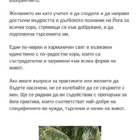
възприятието.
Желанието ми като учител е да споделя и да направя
достъпни мъдростта и дълбокото познание на Йога за
всички хора, стремящи се към добруване, и да
подпомогна търсенията им.
Един по-мирен и хармоничен свят е възможен
единствено с по-радостни хора, които са
състрадателни и загрижени към всяка форма на
живот.
Ако имате въпроси за практиките или желаете да
бъдете насочени, не се колебайте да се свържете с
мен. Ще се радвам да ви съдействам с препоръки за
йога практики, които съответстват най-добре на
специфичните ви нужди, търсения и начин на живот.