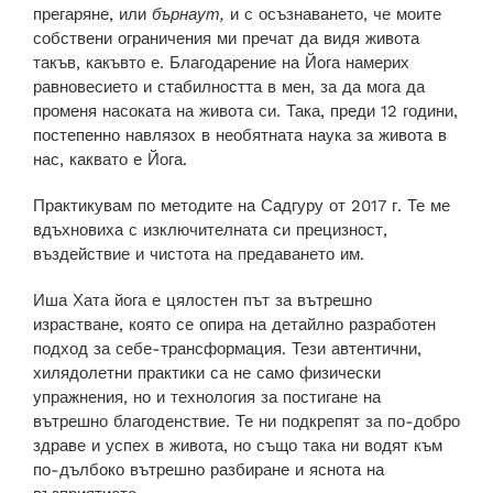
прегаряне, или
бърнаут,
и с осъзнаването, че моите
собствени ограничения ми пречат да видя живота
такъв, какъвто е. Благодарение на Йога намерих
БГ
равновесието и стабилността в мен, за да мога да
променя насоката на живота си. Така, преди 12 години,
постепенно навлязох в необятната наука за живота в
нас, каквато е Йога.
Практикувам по методите на Садгуру от 2017 г. Те ме
вдъхновиха с изключителната си прецизност,
въздействие и чистота на предаването им.
Иша Хата йога е цялостен път за вътрешно
израстване, която се опира на детайлно разработен
подход за себе-трансформация. Тези автентични,
хилядолетни практики са не само физически
упражнения, но и технология за постигане на
вътрешно благоденствие. Те ни подкрепят за по-добро
здраве и успех в живота, но също така ни водят към
по-дълбоко вътрешно разбиране и яснота на