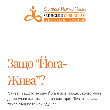
Защо “Йога-
Жива”?
“Жива”, защото за мен Йога е жив процес, който може
да промени живота ни; а на самскрит ‘jīva’ означава
“жива същност” или “душа”