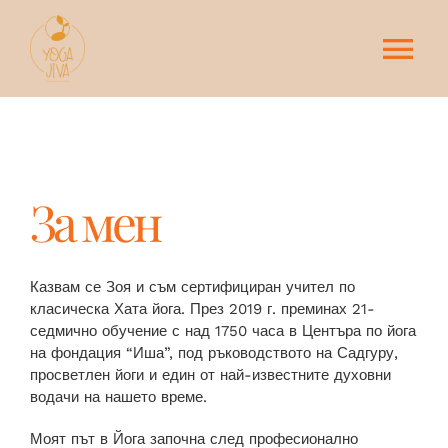
Skip
to
content
Tog
Nav
Начало
КУРСОВЕ
За мен
ОСНОВНИ ПРАКТИКИ
Казвам се Зоя и съм сертифициран учител по
класическа Хата йога. През 2019 г. преминах 21-
ДРУГИ ПРАКТИКИ
седмично обучение с над 1750 часа в Центъра по йога
на фондация “Иша”, под ръководството на Садгуру,
просветлен йоги и един от най-известните духовни
За Йога-Жива
водачи на нашето време.
Моят път в Йога започна след професионално
Контакти