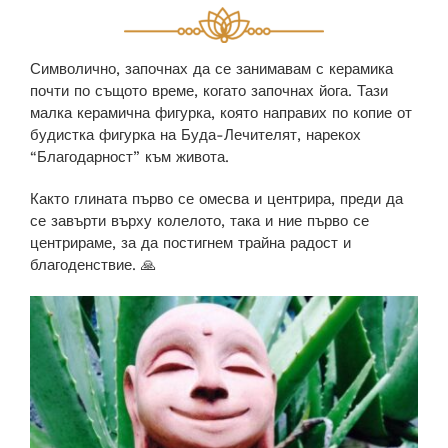
Символично, започнах да се занимавам с керамика
почти по същото време, когато започнах йога. Тази
малка керамична фигурка, която направих по копие от
будистка фигурка на Буда-Лечителят, нарекох
“Благодарност” към живота.
Както глината първо се омесва и центрира, преди да
се завърти върху колелото, така и ние първо се
центрираме, за да постигнем трайна радост и
благоденствие. 🙏