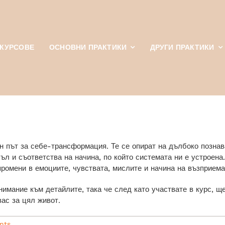
КУРСОВЕ
ОСНОВНИ ПРАКТИКИ
ДРУГИ ПРАКТИКИ
н път за себе-трансформация. Те се опират на дълбоко познав
съл и съответства на начина, по който системата ни е устроен
промени в емоциите, чувствата, мислите и начина на възприема
имание към детайлите, така че след като участвате в курс, щ
вас за цял живот.
nts