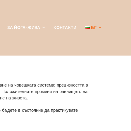
ЗА ЙОГА-ЖИВА
КОНТАКТИ
БГ
ане на човешката система; прецизността в
а. Положителните промени на равнището на
не на живота.
е бъдете в състояние да практикувате