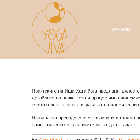
Skip
to
content
НАЧАЛО
Практиките на Иша Хата йога предлагат цялосте
детайлите на всяка поза и процес има своя сми
тялото постепенно се изразяват в положителни 
Начинът на преподаване се отличава с голямо вн
самостоятелно и практиките могат да останат с 
By
Zoya Guekova
|
декември 31st, 2024
|
0 Comme