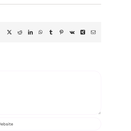
Facebook
X
Reddit
LinkedIn
WhatsApp
Tumblr
Pinterest
Vk
Xing
Email